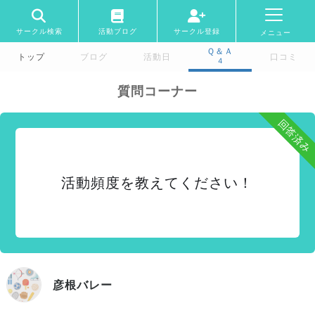
サークル検索
活動ブログ
サークル登録
メニュー
Ｑ＆Ａ
トップ
ブログ
活動日
口コミ
4
質問コーナー
回答済み
活動頻度を教えてください！
彦根バレー