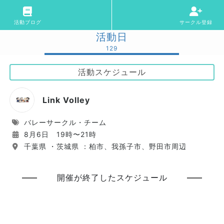
活動ブログ
サークル登録
活動日
129
活動スケジュール
Link Volley
バレーサークル・チーム
8月6日 19時〜21時
千葉県 ・茨城県 ：柏市、我孫子市、野田市周辺
開催が終了したスケジュール