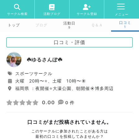
サークル検索
活動ブログ
サークル登録
メニュー
口コミ
活動日
トップ
ブログ
Ｑ＆Ａ
1
9
口コミ・評価
☘️ゆるさんぽ☘️
スポーツサークル
火曜 20時〜⭐️、土曜 10時〜☀️
福岡県 ：夜開催⭐️大濠公園、朝開催☀️博多周辺
0.00
0 件
口コミがまだ投稿されていません。
このサークルに参加されたことがある方は
最初の口コミを投稿してみませんか？