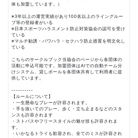
体も加盟しています。）
※3年以上の運営実績があり100名以上のライングルー
プ等の登録者がいる
※日本スポーツハラスメント防止対策協会の認可を受け
ている
※マルチ勧誘・パワハラ・セクハラ防止措置を明文化し
ている
こちらのサークルブック当協会のページから各団体の
活動に申込可能です。加盟団体はAIでの自動チーム分
けシステム、貸しボールを各団体共有して利用者に提
供しています。
----------
【ルールについて】
・一生懸命なプレーが許容されます。
・手を抜いてのプレー、歩く・立ち止まるなどのスタ
ンスも許容されます
・ストバスやフリースタイルの魅せ技も許容されま
す。
・いかなるトライも歓迎され、全てのミスが許容され