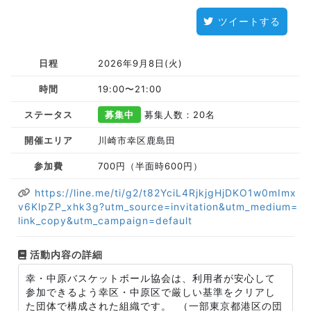
ツイートする
日程
2026年9月8日(火)
時間
19:00〜21:00
ステータス
募集中
募集人数：20名
開催エリア
川崎市幸区鹿島田
参加費
700円（半面時600円）
https://line.me/ti/g2/t82YciL4RjkjgHjDKO1w0mImx
v6KlpZP_xhk3g?utm_source=invitation&utm_medium=
link_copy&utm_campaign=default
活動内容の詳細
幸・中原バスケットボール協会は、利用者が安心して
参加できるよう幸区・中原区で厳しい基準をクリアし
た団体で構成された組織です。 （一部東京都港区の団