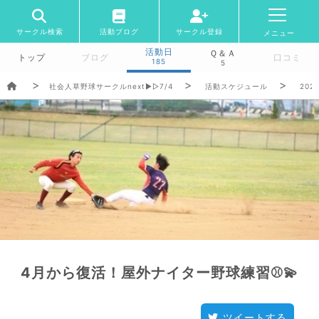
サークル検索
活動ブログ
サークル登録
メニュー
活動日
Ｑ＆Ａ
トップ
ブログ
口コミ
185
5
社会人草野球サークルnext▶︎▷7/4
活動スケジュール
2026
4月から復活！屋外ナイター野球練習⚾️💫
ツイートする