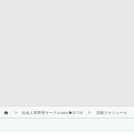
社会人草野球サークルnext▶︎▷7/4
活動スケジュール