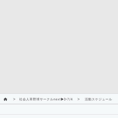
社会人草野球サークルnext▶︎▷7/4
活動スケジュール