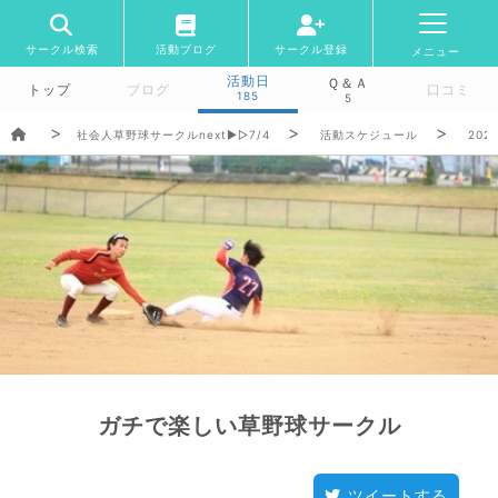
サークル検索
活動ブログ
サークル登録
メニュー
活動日
Ｑ＆Ａ
トップ
ブログ
口コミ
185
5
社会人草野球サークルnext▶︎▷7/4
活動スケジュール
2026
ガチで楽しい草野球サークル
ツイートする