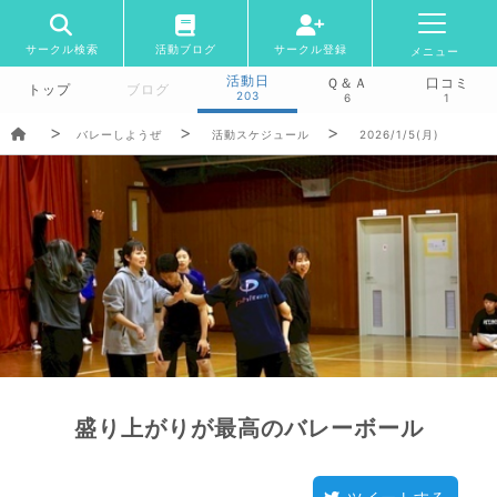
サークル検索
活動ブログ
サークル登録
メニュー
活動日
Ｑ＆Ａ
口コミ
トップ
ブログ
203
6
1
バレーしようぜ
活動スケジュール
2026/1/5(月)
盛り上がりが最高のバレーボール