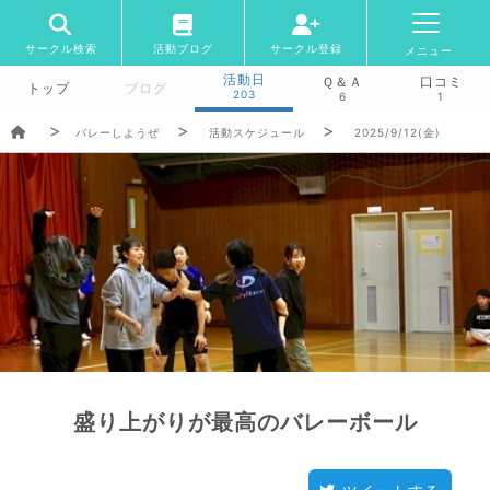
サークル検索
活動ブログ
サークル登録
メニュー
活動日
Ｑ＆Ａ
口コミ
トップ
ブログ
203
6
1
バレーしようぜ
活動スケジュール
2025/9/12(金)
盛り上がりが最高のバレーボール