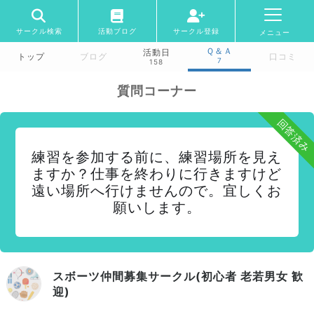
サークル検索
活動ブログ
サークル登録
メニュー
Ｑ＆Ａ
活動日
トップ
ブログ
口コミ
7
158
質問コーナー
回答済み
練習を参加する前に、練習場所を見え
ますか？仕事を終わりに行きますけど
遠い場所へ行けませんので。宜しくお
願いします。
スボーツ仲間募集サークル(初心者 老若男女 歓
迎)