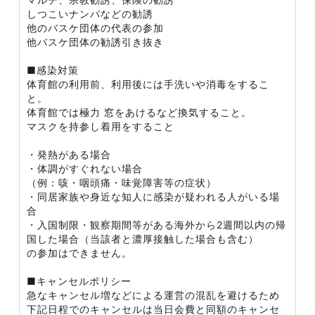
しつこいナンパなどの勧誘
他のバスケ団体の代表の参加
他バスケ団体の勧誘引き抜き
■感染対策
体育館の利用前、利用後には手洗いや消毒をするこ
と。
体育館では極力 窓をあけるなど換気すること。
マスクを持参し着用をすること
・発熱がある場合
・体調がすぐれない場合
（例：咳・咽頭痛・味覚障害等の症状）
・同居家族や身近な知人に感染が疑われる人がいる場
合
・入国制限・観察期間等がある海外から2週間以内の帰
国した場合（当該者と濃厚接触した場合も含む）
の参加はできません。
■キャンセルポリシー
急なキャンセル増などによる運営の混乱を避けるため
下記日程でのキャンセルは当日会費と同額のキャンセ