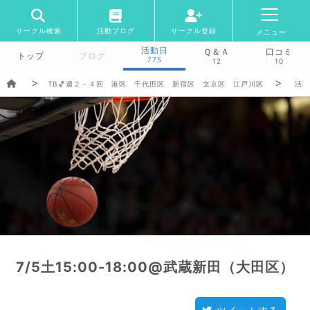
サークル検索
活動ブログ
サークル登録
メニュー
活動日
Ｑ＆Ａ
口コミ
トップ
ブログ
775
12
10
TB🏀週２－４回 港区 千代田区 新宿区 文京区 江戸川区
活動
7/5土15:00-18:00@武蔵新田（大田区）