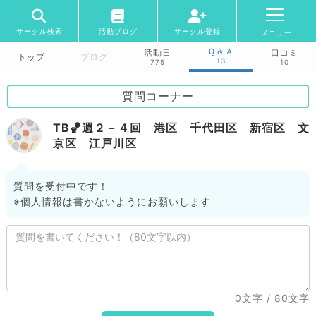
サークル検索
活動ブログ
サークル登録
メニュー
Ｑ＆Ａ
活動日
口コミ
トップ
ブログ
13
775
10
質問コーナー
TB🏀週２－４回 港区 千代田区 新宿区 文
京区 江戸川区
質問を受付中です！
※個人情報は書かないようにお願いします
0文字
/ 80文字