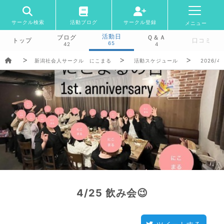
サークル検索
活動ブログ
サークル登録
メニュー
活動日
ブログ
Ｑ＆Ａ
トップ
口コミ
65
42
4
新潟社会人サークル にこまる
活動スケジュール
2026/4/
4/25 飲み会😉