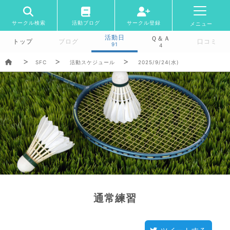
サークル検索
活動ブログ
サークル登録
メニュー
活動日
Ｑ＆Ａ
トップ
ブログ
口コミ
91
4
SFC
活動スケジュール
2025/9/24(水)
通常練習