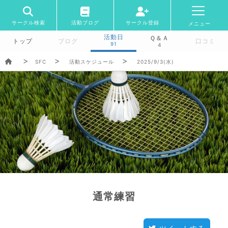
サークル検索
活動ブログ
サークル登録
メニュー
活動日
Ｑ＆Ａ
トップ
ブログ
口コミ
91
4
SFC
活動スケジュール
2025/9/3(水)
通常練習