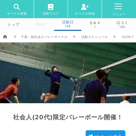
サークル検索
活動ブログ
サークル登録
メニュー
活動日
Ｑ＆Ａ
口コミ
トップ
ブログ
158
1
160
千葉・柏社会人バレーサークル
活動スケジュール
2026/1/
社会人(20代)限定バレーボール開催！