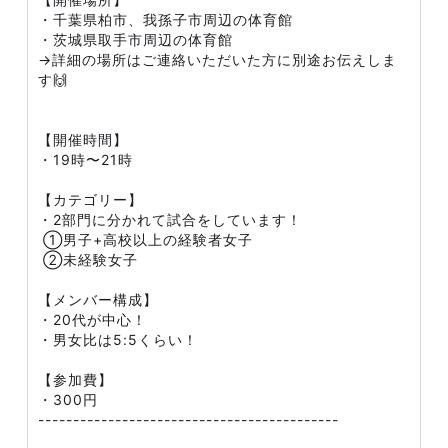
・千葉県柏市、我孫子市周辺の体育館
・茨城県取手市周辺の体育館
→詳細の場所はご連絡いただいた方に別途お伝えしま
す🙌
【開催時間】
・19時〜21時
【カテゴリー】
・2部門に分かれて試合をしています！
①男子+高校以上の経験者女子
②未経験女子
【メンバー構成】
・20代が中心！
・男女比は5:5くらい！
【参加費】
・300円
-------------------------------------------