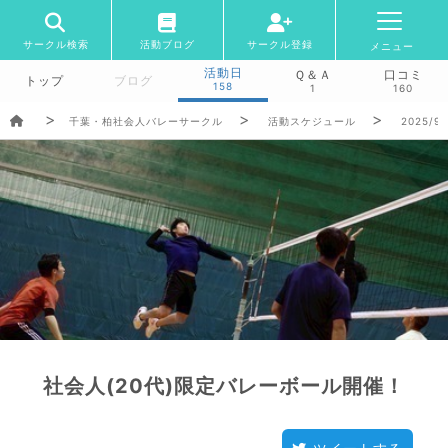
サークル検索
活動ブログ
サークル登録
メニュー
活動日
Ｑ＆Ａ
口コミ
トップ
ブログ
158
1
160
千葉・柏社会人バレーサークル
活動スケジュール
2025/9/
社会人(20代)限定バレーボール開催！