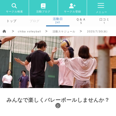
サークル検索
活動ブログ
サークル登録
メニュー
活動日
Ｑ＆Ａ
口コミ
トップ
ブログ
241
5
1
chiba volleyball
活動スケジュール
2025/7/30(水)
みんなで楽しくバレーボールしませんか？
🏐