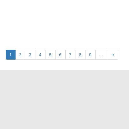
1
2
3
4
5
6
7
8
9
...
→