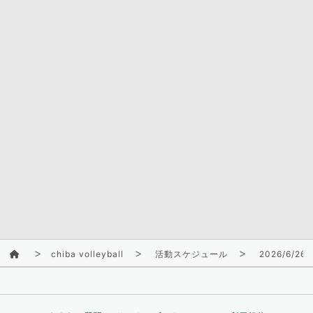
chiba volleyball
活動スケジュール
2026/6/26(