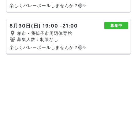
楽しくバレーボールしませんか？🏐✨
8月30日(日) 19:00 -21:00
募集中
柏市・我孫子市周辺体育館
募集人数：制限なし
楽しくバレーボールしませんか？🏐✨