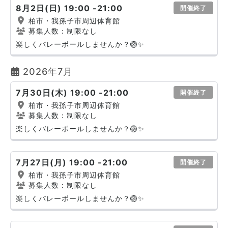
8月2日(日) 19:00 -21:00
開催終了
柏市・我孫子市周辺体育館
募集人数：制限なし
楽しくバレーボールしませんか？🏐✨
2026年7月
7月30日(木) 19:00 -21:00
開催終了
柏市・我孫子市周辺体育館
募集人数：制限なし
楽しくバレーボールしませんか？🏐✨
7月27日(月) 19:00 -21:00
開催終了
柏市・我孫子市周辺体育館
募集人数：制限なし
楽しくバレーボールしませんか？🏐✨