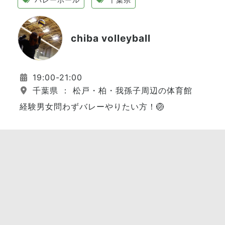
chiba volleyball
19:00-21:00
千葉県 ： 松戸・柏・我孫子周辺の体育館
経験男女問わずバレーやりたい方！🏐