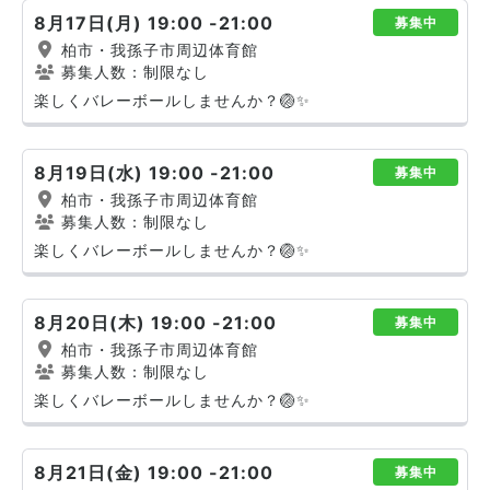
8月17日(月) 19:00 -21:00
募集中
柏市・我孫子市周辺体育館
募集人数：制限なし
楽しくバレーボールしませんか？🏐✨
8月19日(水) 19:00 -21:00
募集中
柏市・我孫子市周辺体育館
募集人数：制限なし
楽しくバレーボールしませんか？🏐✨
8月20日(木) 19:00 -21:00
募集中
柏市・我孫子市周辺体育館
募集人数：制限なし
楽しくバレーボールしませんか？🏐✨
8月21日(金) 19:00 -21:00
募集中