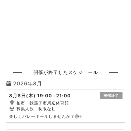
開催が終了したスケジュール
2026年8月
8月6日(木) 19:00 -21:00
開催終了
柏市・我孫子市周辺体育館
募集人数：制限なし
楽しくバレーボールしませんか？🏐✨