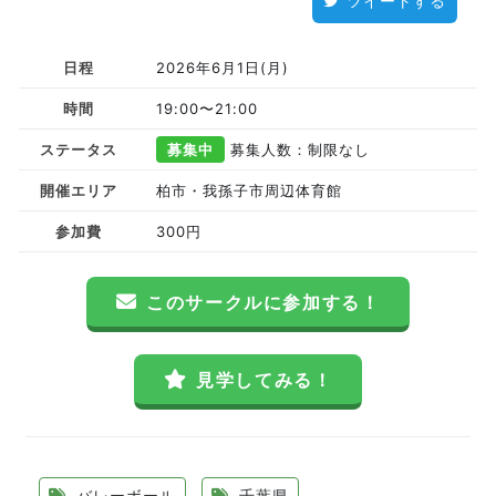
ツイートする
日程
2026年6月1日(月)
時間
19:00〜21:00
ステータス
募集中
募集人数：制限なし
開催エリア
柏市・我孫子市周辺体育館
参加費
300円
このサークルに参加する！
見学してみる！
バレーボール
千葉県