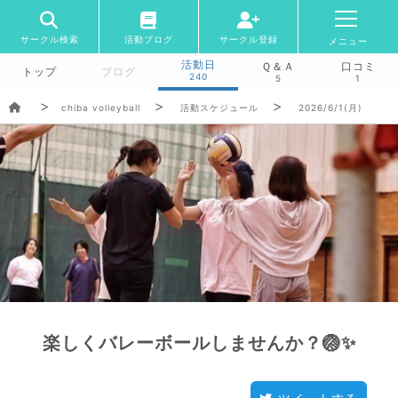
サークル検索
活動ブログ
サークル登録
メニュー
活動日
Ｑ＆Ａ
口コミ
トップ
ブログ
240
5
1
chiba volleyball
活動スケジュール
2026/6/1(月)
楽しくバレーボールしませんか？🏐✨