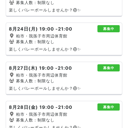
募集人数：制限なし
楽しくバレーボールしませんか？🏐✨
8月24日(月) 19:00 -21:00
募集中
柏市・我孫子市周辺体育館
募集人数：制限なし
楽しくバレーボールしませんか？🏐✨
8月27日(木) 19:00 -21:00
募集中
柏市・我孫子市周辺体育館
募集人数：制限なし
楽しくバレーボールしませんか？🏐✨
8月28日(金) 19:00 -21:00
募集中
柏市・我孫子市周辺体育館
募集人数：制限なし
楽しくバレーボールしませんか？🏐✨