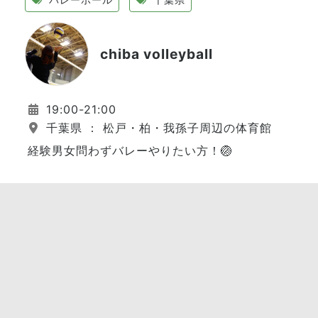
chiba volleyball
19:00-21:00
千葉県 ： 松戸・柏・我孫子周辺の体育館
経験男女問わずバレーやりたい方！🏐