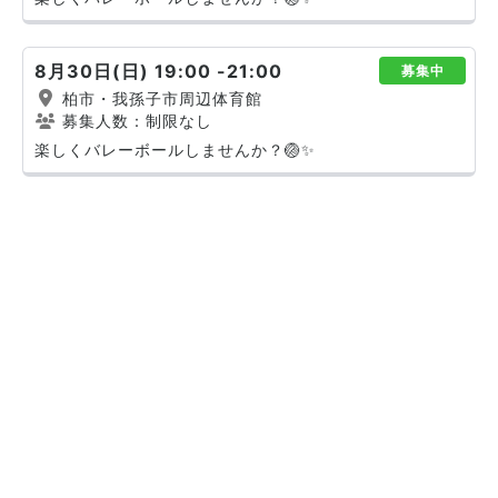
8月30日(日) 19:00 -21:00
募集中
柏市・我孫子市周辺体育館
募集人数：制限なし
楽しくバレーボールしませんか？🏐✨