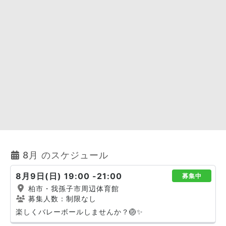
8月 のスケジュール
8月9日(日) 19:00 -21:00
募集中
柏市・我孫子市周辺体育館
募集人数：制限なし
楽しくバレーボールしませんか？🏐✨