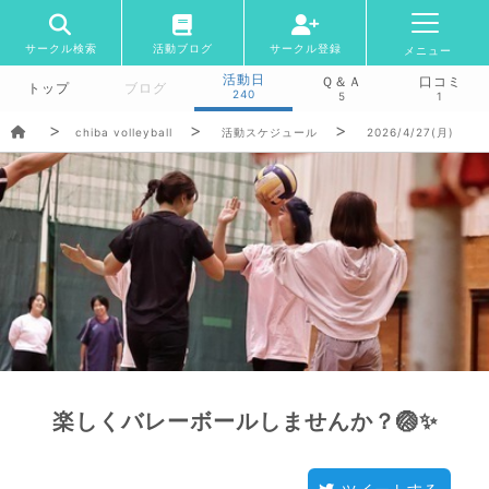
サークル検索
活動ブログ
サークル登録
メニュー
活動日
Ｑ＆Ａ
口コミ
トップ
ブログ
240
5
1
chiba volleyball
活動スケジュール
2026/4/27(月)
楽しくバレーボールしませんか？🏐✨