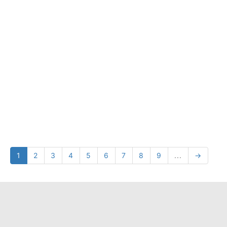
1
2
3
4
5
6
7
8
9
...
→