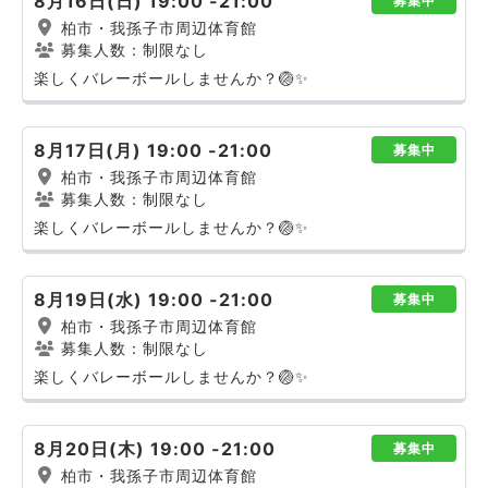
8月16日(日) 19:00 -21:00
募集中
柏市・我孫子市周辺体育館
募集人数：制限なし
楽しくバレーボールしませんか？🏐✨
8月17日(月) 19:00 -21:00
募集中
柏市・我孫子市周辺体育館
募集人数：制限なし
楽しくバレーボールしませんか？🏐✨
8月19日(水) 19:00 -21:00
募集中
柏市・我孫子市周辺体育館
募集人数：制限なし
楽しくバレーボールしませんか？🏐✨
8月20日(木) 19:00 -21:00
募集中
柏市・我孫子市周辺体育館