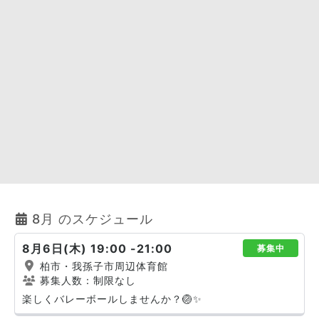
8月 のスケジュール
8月6日(木) 19:00 -21:00
募集中
柏市・我孫子市周辺体育館
募集人数：制限なし
楽しくバレーボールしませんか？🏐✨