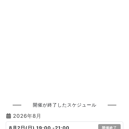
開催が終了したスケジュール
2026年8月
8月2日(日) 19:00 -21:00
開催終了