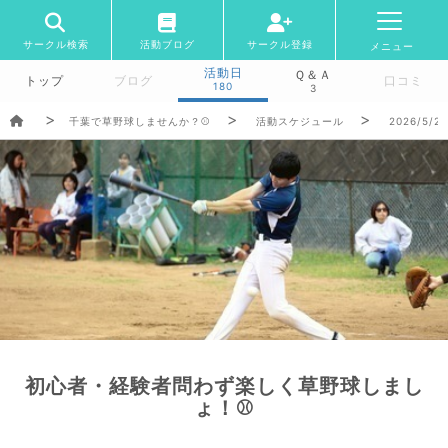
サークル検索
活動ブログ
サークル登録
メニュー
活動日
Ｑ＆Ａ
トップ
ブログ
口コミ
180
3
千葉で草野球しませんか？⚾️
活動スケジュール
2026/5/2
初心者・経験者問わず楽しく草野球しまし
ょ！⚾️