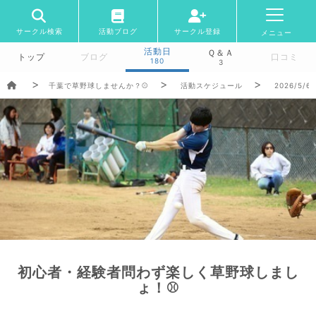
サークル検索
活動ブログ
サークル登録
メニュー
活動日
Ｑ＆Ａ
トップ
ブログ
口コミ
180
3
千葉で草野球しませんか？⚾️
活動スケジュール
2026/5/6
初心者・経験者問わず楽しく草野球しまし
ょ！⚾️