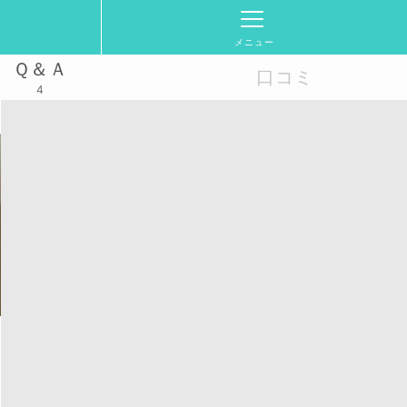
メニュー
Ｑ＆Ａ
口コミ
4
)