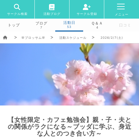
サークル検索
活動ブログ
サークル登録
メニュー
活動日
ブログ
Ｑ＆Ａ
トップ
口コミ
53
7
4
🌸ブロッサム🌸
活動スケジュール
2026/2/7(土)
【女性限定・カフェ勉強会】親・子・夫と
の関係がラクになる～ブッダに学ぶ、身近
な人とのつき合い方～