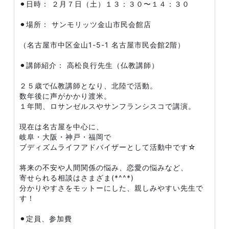
⚫︎日時： ２月７日（土）１３：３０〜１４：３０
⚫︎場所： サンモリッツ金山市民会館店
（名古屋市中区金山1-5-1 名古屋市民会館2階）
⚫︎講師紹介： 高松良行先生（仏教講師）
２５歳で仏教講師となり、北陸で活動。
数年後に声がかかり渡米。
１年間、ロサンゼルスやサンフランシスコで講演。
現在は名古屋を中心に、
岐阜・大阪・神戸・福岡で
ブディズムライフアドバイザーとして活動中です☆
将来の不安や人間関係の悩み、恋愛の悩みなど、
寄せられる相談はさまざま(*^^*)
分かりやすさをモットーにした、親しみやすい先生で
す！
⚫︎定員、参加費