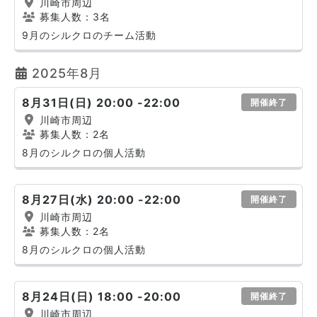
川崎市周辺
募集人数：3名
9月のシルクロのチーム活動
2025年8月
8月31日(日) 20:00 -22:00
開催終了
川崎市周辺
募集人数：2名
8月のシルクロの個人活動
8月27日(水) 20:00 -22:00
開催終了
川崎市周辺
募集人数：2名
8月のシルクロの個人活動
8月24日(日) 18:00 -20:00
開催終了
川崎市周辺