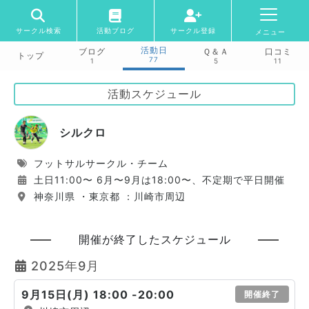
サークル検索
活動ブログ
サークル登録
メニュー
活動日
ブログ
Ｑ＆Ａ
口コミ
トップ
77
1
5
11
活動スケジュール
シルクロ
フットサルサークル・チーム
土日11:00〜 6月〜9月は18:00〜、不定期で平日開催
神奈川県 ・東京都 ：川崎市周辺
開催が終了したスケジュール
2025年9月
9月15日(月) 18:00 -20:00
開催終了