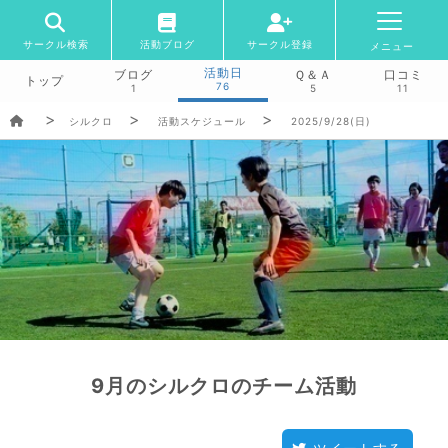
サークル検索
活動ブログ
サークル登録
メニュー
活動日
ブログ
Ｑ＆Ａ
口コミ
トップ
76
1
5
11
シルクロ
活動スケジュール
2025/9/28(日)
9月のシルクロのチーム活動