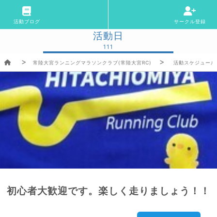
活動ブログ
サークル登録
活動日
111
常陸大宮ランニングマラソンクラブ(常陸大宮RC)
活動スケジュール
初心者大歓迎です。楽しく走りましょう！！