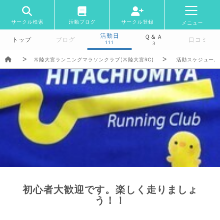
サークル検索
活動ブログ
サークル登録
メニュー
活動日
Ｑ＆Ａ
トップ
ブログ
口コミ
111
3
常陸大宮ランニングマラソンクラブ(常陸大宮RC)
活動スケジュール
初心者大歓迎です。楽しく走りましょ
う！！