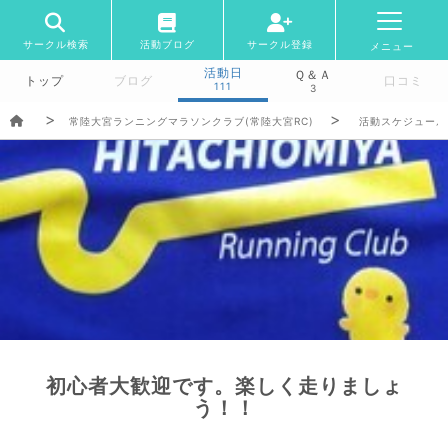
サークル検索
活動ブログ
サークル登録
メニュー
活動日
Ｑ＆Ａ
トップ
ブログ
口コミ
111
3
常陸大宮ランニングマラソンクラブ(常陸大宮RC)
活動スケジュール
初心者大歓迎です。楽しく走りましょ
う！！