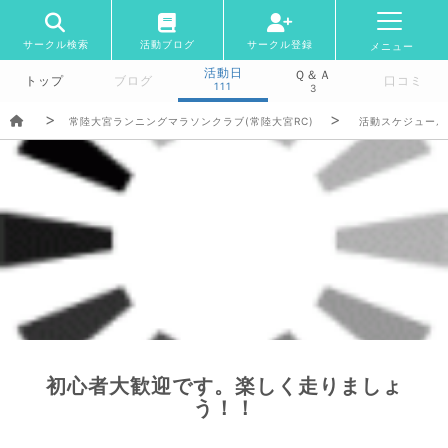
サークル検索
活動ブログ
サークル登録
メニュー
活動日
Ｑ＆Ａ
トップ
ブログ
口コミ
111
3
常陸大宮ランニングマラソンクラブ(常陸大宮RC)
活動スケジュール
初心者大歓迎です。楽しく走りましょ
う！！