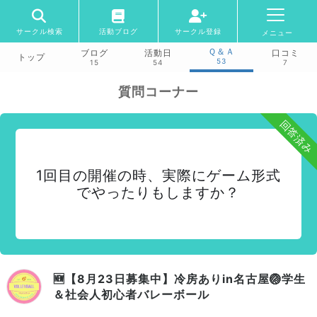
サークル検索
活動ブログ
サークル登録
メニュー
Ｑ＆Ａ
ブログ
活動日
口コミ
トップ
53
15
54
7
質問コーナー
回答済み
1回目の開催の時、実際にゲーム形式
でやったりもしますか？
🆕【8月23日募集中】冷房ありin名古屋🏐学生
＆社会人初心者バレーボール