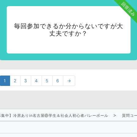
回答済み
毎回参加できるか分からないですが大
丈夫ですか？
1
2
3
4
5
6
→
日募集中】冷房ありin名古屋🏐学生＆社会人初心者バレーボール
質問コ