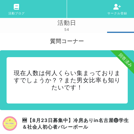
活動ブログ
サークル登録
活動日
54
質問コーナー
回答済み
現在人数は何人くらい集まっておりま
すでしょうか？？また男女比率も知り
たいです！
🆕【8月23日募集中】冷房ありin名古屋🏐学生
＆社会人初心者バレーボール