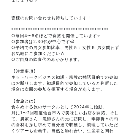
皆様のお問い合わせお待ちしています！
*****************************************
○毎回4〜8名ほどで食旅を開催しています✨
○参加者は2.30代が中心です😃
○平均での男女参加比率、男性５：女性５ 男女問わず
お気軽にご参加ください☆
○ご自身の飲食代のみかかります。
【注意事項】
ネットワークビジネス勧誘・宗教の勧誘目的での参加
はお断りします。勧誘目的で参加していると判断した
場合は次回の参加を拒否する場合があります。
【食旅とは】
食をめぐる旅のサークルとして2024年に始動。
月に1〜2回程度仙台市内で美味しいお店を開拓。そし
て、農家さん、漁師さんの元に訪問し、季節折々の旬
の食材を探し求めて自分達で収穫し、調理していただ
くツアーも企画中。自然と触れ合い、生産者と関わ