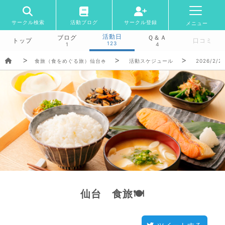
サークル検索
活動ブログ
サークル登録
メニュー
活動日
ブログ
Ｑ＆Ａ
トップ
口コミ
123
1
4
食旅（食をめぐる旅）仙台🍚
活動スケジュール
2026/2/2
仙台 食旅🍽