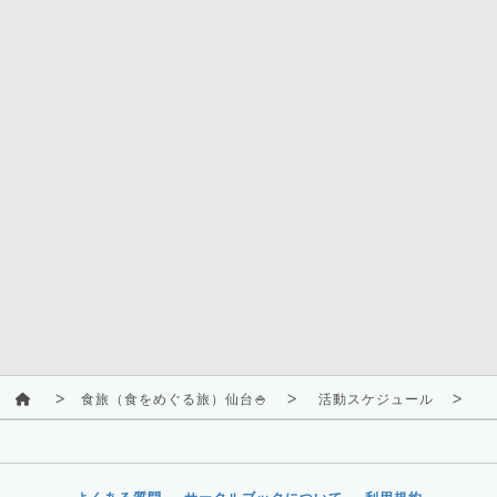
食旅（食をめぐる旅）仙台🍚
活動スケジュール
2