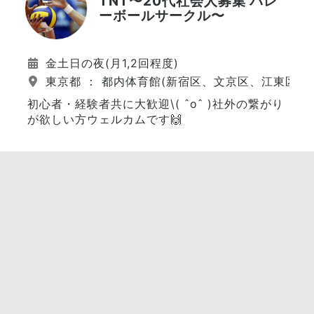
TNT〜20代社会人募集 バレ
ーボールサークル〜
金土日の夜(月1,2回程度)
東京都 ： 都内体育館(新宿区、文京区、江東区な
初心者・経験者共に大歓迎\( ˆoˆ )社外の繋がり
が欲しい方ウェルカムです🙌