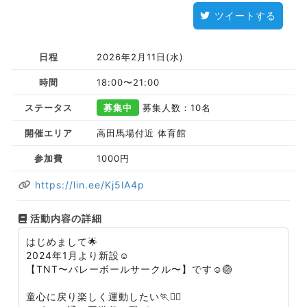
ツイートする
日程
2026年2月11日(水)
時間
18:00〜21:00
ステータス
募集中
募集人数：10名
開催エリア
高田馬場付近 体育館
参加費
1000円
https://lin.ee/Kj5lA4p
活動内容の詳細
はじめまして🌟
2024年1月より新設☺︎
【TNT〜バレーボールサークル〜】です☺️🏐
童心に戻り楽しく運動したい🏃🏃‍♀️