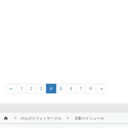
←
1
2
3
4
5
6
7
8
→
のんびりフォトサークル
活動スケジュール