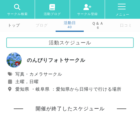
サークル検索
活動ブログ
サークル登録
メニュー
活動日
Ｑ＆Ａ
トップ
ブログ
口コミ
40
6
活動スケジュール
のんびりフォトサークル
写真・カメラサークル
土曜，日曜
愛知県 ・岐阜県 ：愛知県から日帰りで行ける場所
開催が終了したスケジュール