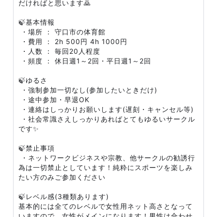
だければと思います🙇
🍃基本情報
・場所 ： 守口市の体育館
・費用 ： 2h 500円 4h 1000円
・人数 ： 毎回20人程度
・頻度 ： 休日週1～2回・平日週1～2回
🍃ゆるさ
・強制参加一切なし(参加したいときだけ)
・途中参加・早退OK
・連絡はしっかりお願いします(遅刻・キャンセル等)
・社会常識さえしっかりあればとてもゆるいサークル
です✨
🍃禁止事項
・ネットワークビジネスや宗教、他サークルの勧誘行
為は一切禁止としています！純粋にスポーツを楽しみ
たい方のみご参加ください
🍃レベル感(3種類あります)​
基本的には全てのレベルで女性用ネット高さとなって
いますので、女性がメインになります！男性は合わせ