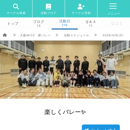
サークル検索
活動ブログ
サークル登録
メニュー
活動日
ブログ
Ｑ＆Ａ
トップ
口コミ
216
13
11
大阪MICS 硬バレー
活動スケジュール
2026/4/6(月)
楽しくバレー✨