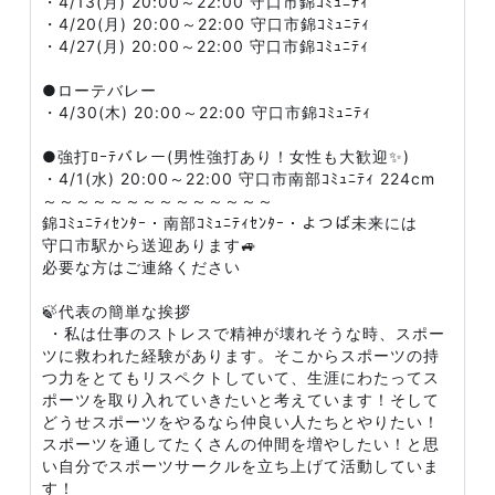
・4/13(月) 20:00～22:00 守口市錦ｺﾐｭﾆﾃｨ
・4/20(月) 20:00～22:00 守口市錦ｺﾐｭﾆﾃｨ
・4/27(月) 20:00～22:00 守口市錦ｺﾐｭﾆﾃｨ
●ローテバレー​​
・4/30(木) 20:00～22:00 守口市錦ｺﾐｭﾆﾃｨ
●強打ﾛｰﾃバレー(男性強打あり！女性も大歓迎✨)
・4/1(水) 20:00～22:00 守口市南部ｺﾐｭﾆﾃｨ 224cm
～～～～～～～～～～～～～～
錦ｺﾐｭﾆﾃｨｾﾝﾀｰ・南部ｺﾐｭﾆﾃｨｾﾝﾀｰ・よつば未来には
守口市駅から送迎あります🚙
必要な方はご連絡ください
🍃代表の簡単な挨拶
・私は仕事のストレスで精神が壊れそうな時、スポー
ツに救われた経験があります。そこからスポーツの持
つ力をとてもリスペクトしていて、生涯にわたってス
ポーツを取り入れていきたいと考えています！そして
どうせスポーツをやるなら仲良い人たちとやりたい！
スポーツを通してたくさんの仲間を増やしたい！と思
い自分でスポーツサークルを立ち上げて活動していま
す！