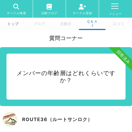
サークル検索
活動ブログ
サークル登録
メニュー
Ｑ＆Ａ
トップ
ブログ
活動日
口コミ
3
質問コーナー
回答済み
メンバーの年齢層はどれくらいです
か？
ROUTE36（ルートサンロク）