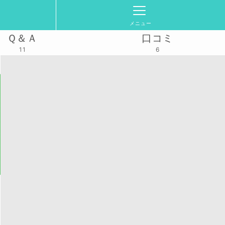
メニュー
Ｑ＆Ａ
口コミ
11
6