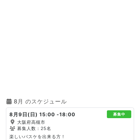
8月 のスケジュール
8月9日(日) 15:00 -18:00
募集中
大阪府高槻市
募集人数：25名
楽しいバスケを出来る方！