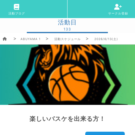
活動ブログ
サークル登録
活動日
133
ABUYAMA 1
活動スケジュール
2026/6/13(土)
楽しいバスケを出来る方！