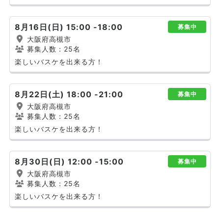
8月16日(日) 15:00 -18:00
募集中
大阪府高槻市
募集人数：25名
楽しいバスケを出来る方！
8月22日(土) 18:00 -21:00
募集中
大阪府高槻市
募集人数：25名
楽しいバスケを出来る方！
8月30日(日) 12:00 -15:00
募集中
大阪府高槻市
募集人数：25名
楽しいバスケを出来る方！