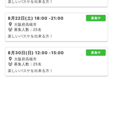
楽しいバスケを出来る方！
8月22日(土) 18:00 -21:00
募集中
大阪府高槻市
募集人数：25名
楽しいバスケを出来る方！
8月30日(日) 12:00 -15:00
募集中
大阪府高槻市
募集人数：25名
楽しいバスケを出来る方！