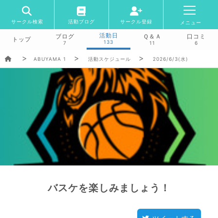
サークル検索
活動ブログ
サークル登録
メニュー
活動日
ブログ
Ｑ＆Ａ
口コミ
トップ
133
7
11
6
ABUYAMA 1
活動スケジュール
2026/6/3(水)
バスケを楽しみましょう！