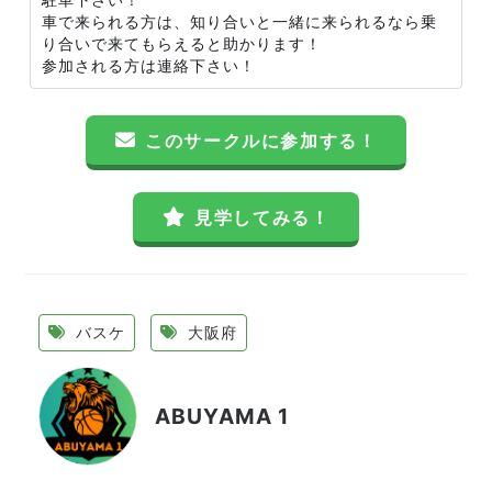
車で来られる方は、知り合いと一緒に来られるなら乗
り合いで来てもらえると助かります！
参加される方は連絡下さい！
このサークルに参加する！
見学してみる！
バスケ
大阪府
ABUYAMA 1