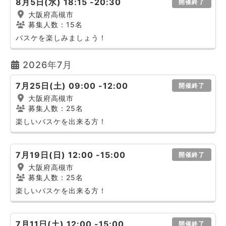
8月5日(水) 18:15 -20:30
開催終了
大阪府高槻市
募集人数：15名
バスケを楽しみましょう！
2026年7月
7月25日(土) 09:00 -12:00
開催終了
大阪府高槻市
募集人数：25名
楽しいバスケを出来る方！
7月19日(日) 12:00 -15:00
開催終了
大阪府高槻市
募集人数：25名
楽しいバスケを出来る方！
7月11日(土) 12:00 -15:00
開催終了