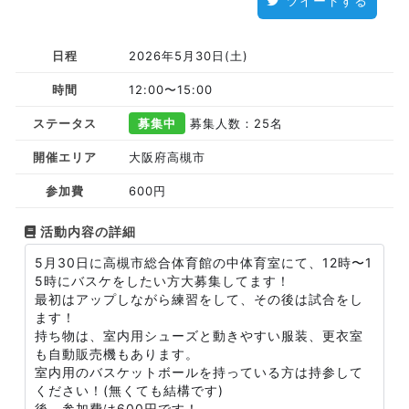
ツイートする
日程
2026年5月30日(土)
時間
12:00〜15:00
ステータス
募集中
募集人数：25名
開催エリア
大阪府高槻市
参加費
600円
活動内容の詳細
5月30日に高槻市総合体育館の中体育室にて、12時〜1
5時にバスケをしたい方大募集してます！
最初はアップしながら練習をして、その後は試合をし
ます！
持ち物は、室内用シューズと動きやすい服装、更衣室
も自動販売機もあります。
室内用のバスケットボールを持っている方は持参して
ください！(無くても結構です)
後、参加費は600円です！