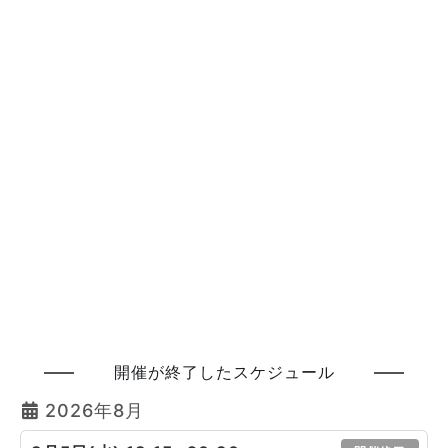
開催が終了したスケジュール
2026年8月