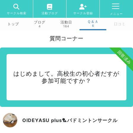
サークル検索
活動ブログ
サークル登録
メニュー
Ｑ＆Ａ
ブログ
活動日
トップ
口コミ
6
4
164
質問コーナー
回答済み
はじめまして。高校生の初心者だすが
参加可能ですか？
OIDEYASU plus🏸バドミントンサークル