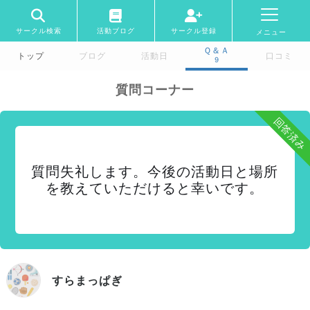
サークル検索
活動ブログ
サークル登録
メニュー
Ｑ＆Ａ
トップ
ブログ
活動日
口コミ
9
質問コーナー
回答済み
質問失礼します。今後の活動日と場所
を教えていただけると幸いです。
すらまっぱぎ