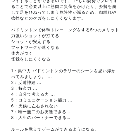
レイすることができるのです。 正しい姿勢でプレイす
ることで必要以上に筋肉に負荷をかけたり、姿勢を崩
して足をひねってしまう危険性が減るため、肉離れや
捻挫などのケガをしにくくなります。
バドミントンで体幹トレーニングをする5つのメリット
力強いショットが打てる
ショットが安定する
フットワークが速くなる
体力がつく
怪我をしにくくなる
1：集中力 バドミントンのラリーのシーンを思い浮か
べてみましょう。 ...
2：反射神経 ...
3：持久力 ...
4：自分で考える力 ...
5：コミュニケーション能力 ...
6：天候に左右されない ...
7：唯一無二のお友達できる…
8：人生のパートナーできる…
ルールを覚えてゲームができるようになる。