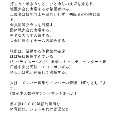
打ち方・動き方など、ひと通りの技術を覚える。
地区大会に出場するが希望者のみ。
上位者は技能向上を目的とせず、初級者の指導に回
る。
全員同等クラスを目指す。
団体戦大会に出場する。
有名な大会で入賞する。
大会に拘らずチーム内試合する。
場所は、活動する体育館の確保
ほぼ毎日確保できている
(リバティホール杉戸・栗橋コミュニティセンター・春
日部中央公民館・エコスポいずみ)
やるかは私が判断して決断する。
人は、メンバー募集やメンバーの管理、HPなどしてま
す。
(限定少人数やマンツーマンもあった)
参加費(２００)減額制度有り
体育館代、シャトル代の管理など