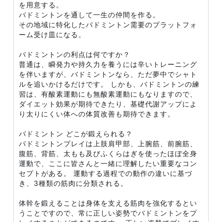
を用意する。
バドミントンを通して一生の仲間を作る。
その地域に特化したバドミントン需要のプラットフォ
ーム受け皿になる。
バドミントンの利点は何ですか？
普通は、瞬発力や持久力を養うには辛いトレーニング
を伴いますが、バドミントンなら、ただ夢中でシャト
ルを追いかけるだけです。 しかも、バドミントンの練
習は、有酸素運動にも無酸素運動にもなりますので、
ダイエット効果が期待できたり、基礎代謝アップによ
り太りにくい体への体質改善も期待できます。
バドミントン どこが鍛えられる？
バドミントンプレイは上肢肩甲部、上腕筋、前腕筋、
腹筋、背筋、太もも及びふくらはぎを使ったほぼ全身
運動で、ここに皆さんと一緒に理解したい重要なコン
セプトがある。 運動する過程での動作の違いに基づ
き、3種類の筋肉に分類される。
体幹を鍛えることは身体を支える筋肉を強化するとい
うことですので、常に正しい姿勢でバドミントンをプ