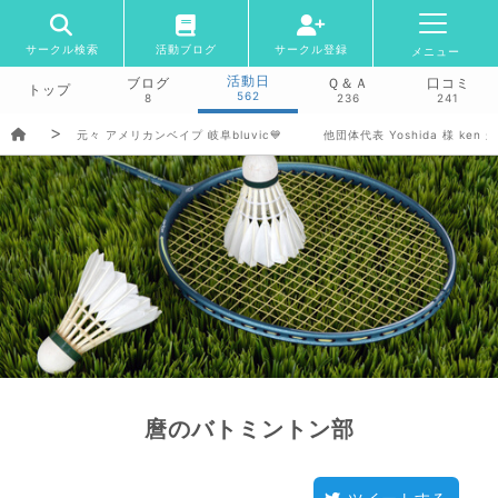
サークル検索
活動ブログ
サークル登録
メニュー
活動日
ブログ
Ｑ＆Ａ
口コミ
トップ
562
8
236
241
元々 アメリカンベイプ 岐阜bluvic💙 他団体代表 Yoshida 様 ke
麿のバトミントン部