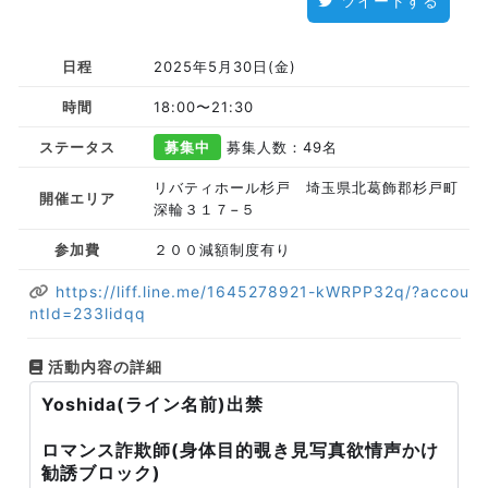
ツイートする
日程
2025年5月30日(金)
時間
18:00〜21:30
ステータス
募集中
募集人数：49名
リバティホール杉戸 埼玉県北葛飾郡杉戸町
開催エリア
深輪３１７−５
参加費
２００減額制度有り
https://liff.line.me/1645278921-kWRPP32q/?accou
ntId=233lidqq
活動内容の詳細
Yoshida(ライン名前)出禁
ロマンス詐欺師(身体目的覗き見写真欲情声かけ
勧誘ブロック)