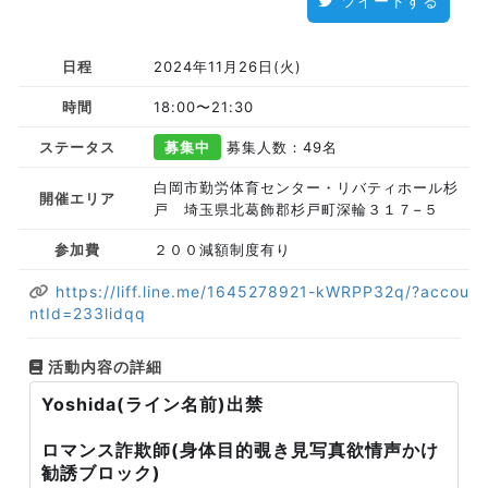
ツイートする
日程
2024年11月26日(火)
時間
18:00〜21:30
ステータス
募集中
募集人数：49名
白岡市勤労体育センター・リバティホール杉
開催エリア
戸 埼玉県北葛飾郡杉戸町深輪３１７−５
参加費
２００減額制度有り
https://liff.line.me/1645278921-kWRPP32q/?accou
ntId=233lidqq
活動内容の詳細
Yoshida(ライン名前)出禁
ロマンス詐欺師(身体目的覗き見写真欲情声かけ
勧誘ブロック)