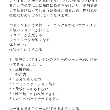
レイすることができるのです。 正しい姿勢でプレイす
ることで必要以上に筋肉に負荷をかけたり、姿勢を崩
して足をひねってしまう危険性が減るため、肉離れや
捻挫などのケガをしにくくなります。
バドミントンで体幹トレーニングをする5つのメリット
力強いショットが打てる
ショットが安定する
フットワークが速くなる
体力がつく
怪我をしにくくなる
1：集中力 バドミントンのラリーのシーンを思い浮か
べてみましょう。 ...
2：反射神経 ...
3：持久力 ...
4：自分で考える力 ...
5：コミュニケーション能力 ...
6：天候に左右されない ...
7：唯一無二のお友達できる…
8：人生のパートナーできる…
ルールを覚えてゲームができるようになる。