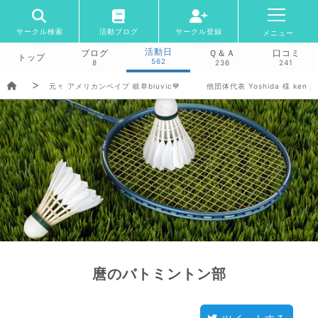
サークル検索
活動ブログ
サークル登録
メニュー
活動日
ブログ
Ｑ＆Ａ
口コミ
トップ
562
8
236
241
元々 アメリカンベイプ 岐阜bluvic💙 他団体代表 Yoshida 様 ke
麿のバトミントン部