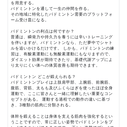
を用意する。
バドミントンを通して一生の仲間を作る。
その地域に特化したバドミントン需要のプラットフォ
ーム受け皿になる。
バドミントンの利点は何ですか？
普通は、瞬発力や持久力を養うには辛いトレーニング
を伴いますが、バドミントンなら、ただ夢中でシャト
ルを追いかけるだけです。 しかも、バドミントンの練
習は、有酸素運動にも無酸素運動にもなりますので、
ダイエット効果が期待できたり、基礎代謝アップによ
り太りにくい体への体質改善も期待できます。
バドミントン どこが鍛えられる？
バドミントンプレイは上肢肩甲部、上腕筋、前腕筋、
腹筋、背筋、太もも及びふくらはぎを使ったほぼ全身
運動で、ここに皆さんと一緒に理解したい重要なコン
セプトがある。 運動する過程での動作の違いに基づ
き、3種類の筋肉に分類される。
体幹を鍛えることは身体を支える筋肉を強化するとい
うことですので、常に正しい姿勢でバドミントンをプ