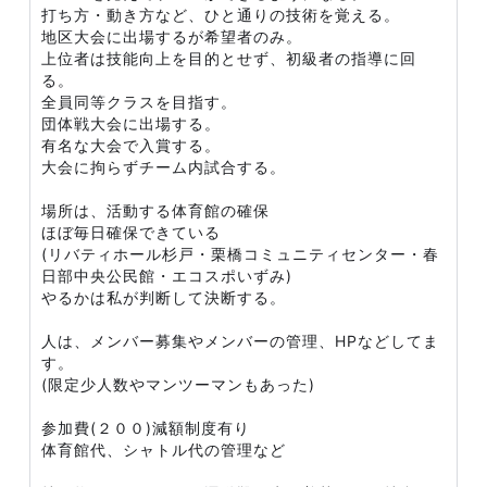
打ち方・動き方など、ひと通りの技術を覚える。
地区大会に出場するが希望者のみ。
上位者は技能向上を目的とせず、初級者の指導に回
る。
全員同等クラスを目指す。
団体戦大会に出場する。
有名な大会で入賞する。
大会に拘らずチーム内試合する。
場所は、活動する体育館の確保
ほぼ毎日確保できている
(リバティホール杉戸・栗橋コミュニティセンター・春
日部中央公民館・エコスポいずみ)
やるかは私が判断して決断する。
人は、メンバー募集やメンバーの管理、HPなどしてま
す。
(限定少人数やマンツーマンもあった)
参加費(２００)減額制度有り
体育館代、シャトル代の管理など