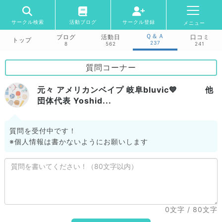
サークル検索
活動ブログ
サークル登録
メニュー
Ｑ＆Ａ
ブログ
活動日
口コミ
トップ
237
8
562
241
質問コーナー
元々 アメリカンベイプ 岐阜bluvic💙 他
団体代表 Yoshid...
質問を受付中です！
※個人情報は書かないようにお願いします
0文字
/ 80文字