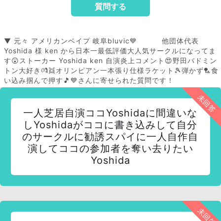
▼ 元々 アメリカンベイプ 岐阜bluvic💙 他団体代表
Yoshida 様 ken から日本一最低評価大人気サークルになってま
す😲ストーカー Yoshida ken 自演炎上コメント😍野田バドミン
トン大好き💏👯オリンピアン一本張り仕様ラケット🎾弾かず🏸食
い込み掴んで押す🎵💙さんに寄せられた質問です！
未回答
一人芝居自演ココYoshidaに間違いな
しYoshidaがココに書き込みして自分
のサークルに勧誘スパイに一人自作自
演してココの参加者を奪い去りたい
Yoshida
未回答