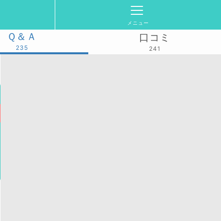
メニュー
Ｑ＆Ａ
口コミ
235
241