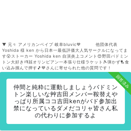
▼ 元々 アメリカンベイプ 岐阜bluvic💙 他団体代表
Yoshida 様 ken から日本一最低評価大人気サークルになってま
す😲ストーカー Yoshida ken 自演炎上コメント😍野田バドミン
トン大好き💏👯オリンピアン一本張り仕様ラケット🎾弾かず🏸食
い込み掴んで押す🎵💙さんに寄せられた他の質問です！
回答済み
仲間と純粋に運動しましょうバドミン
トン楽しいな艸吉田メンバー鞍替えや
っぱり所属ココ吉田kenがバド参加出
禁になっているダメだコリャ皆さん私
の代わりに参加するよ