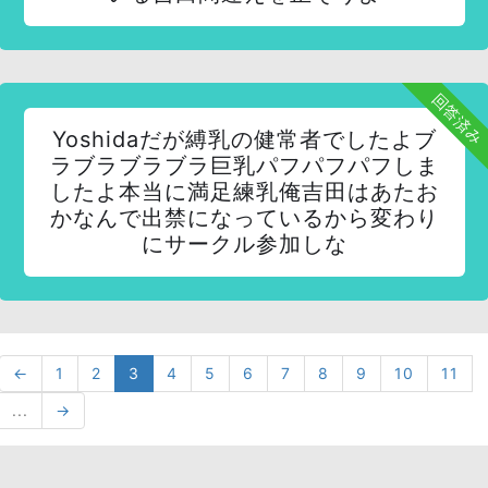
回答済み
Yoshidaだが縛乳の健常者でしたよブ
ラブラブラブラ巨乳パフパフパフしま
したよ本当に満足練乳俺吉田はあたお
かなんで出禁になっているから変わり
にサークル参加しな
←
1
2
3
4
5
6
7
8
9
10
11
...
→