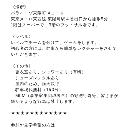
《場所》
パライーゾ東陽町 Aコート
東京メトロ東西線 東陽町駅４番出口から徒歩5分
1階はスーパーで、3階のフットサル場です。
《レベル》
レベルでチームを分けて、ゲームをします。
初心者の方には、幹事から簡単なレクチャーをさせて
いただきます。
《その他》
・更衣室あり、シャワーあり（有料）
・シューズレンタルあり
・屋内のため、雨天決行
・駐車場代無料（150分）
・MLM（事業家集団環境含）の勧誘行為等、皆さまが
嫌がるような行為は禁止します。
★★★★★★★★★★★★
参加or見学希望の方は、