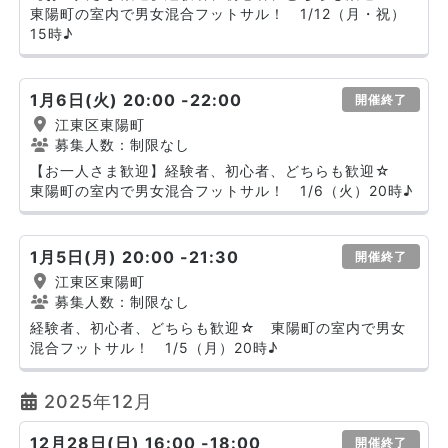
東陽町の室内で男女混合フットサル！ 1/12（月・祝）
15時♪
1月6日(火) 20:00 -22:00
開催終了
江東区東陽町
募集人数：制限なし
【お一人さま歓迎】経験者、初心者、どちらも歓迎☆
東陽町の室内で男女混合フットサル！ 1/6（火）20時♪
1月5日(月) 20:00 -21:30
開催終了
江東区東陽町
募集人数：制限なし
経験者、初心者、どちらも歓迎☆ 東陽町の室内で男女
混合フットサル！ 1/5（月）20時♪
2025年12月
12月28日(日) 16:00 -18:00
開催終了