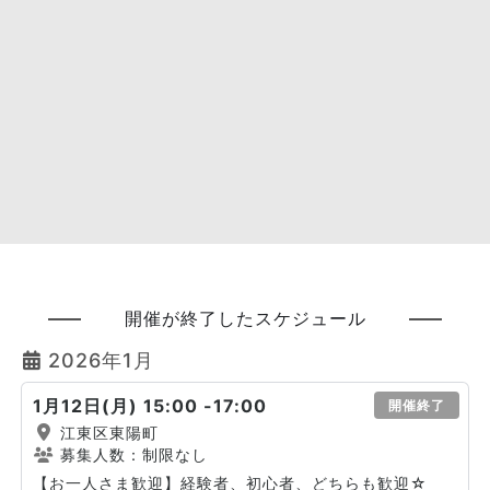
開催が終了したスケジュール
2026年1月
1月12日(月) 15:00 -17:00
開催終了
江東区東陽町
募集人数：制限なし
【お一人さま歓迎】経験者、初心者、どちらも歓迎☆