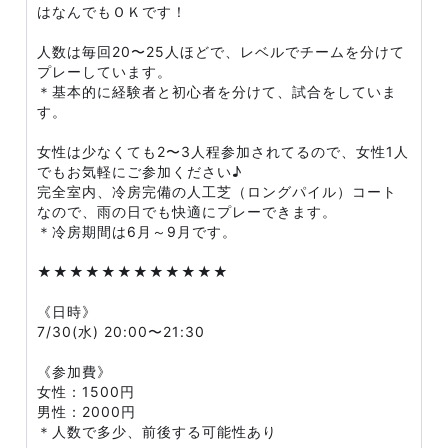
はなんでもＯＫです！
人数は毎回20〜25人ほどで、レベルでチームを分けて
プレーしています。
＊基本的に経験者と初心者を分けて、試合をしていま
す。
女性は少なくても2〜3人程参加されてるので、女性1人
でもお気軽にご参加ください♪
完全室内、冷房完備の人工芝（ロングパイル）コート
なので、雨の日でも快適にプレーできます。
＊冷房期間は6月～9月です。
★★★★★★★★★★★★
《日時》
7/30(水) 20:00〜21:30
《参加費》
女性：1500円
男性：2000円
＊人数で多少、前後する可能性あり