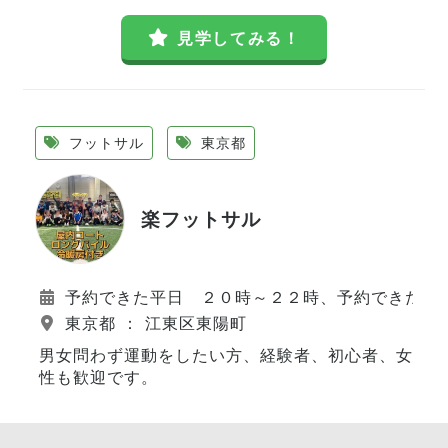
見学してみる！
フットサル
東京都
楽フットサル
予約できた平日 ２０時～２２時、予約できた休
東京都 ： 江東区東陽町
男女問わず運動をしたい方、経験者、初心者、女
性も歓迎です。