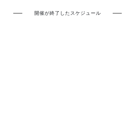
開催が終了したスケジュール