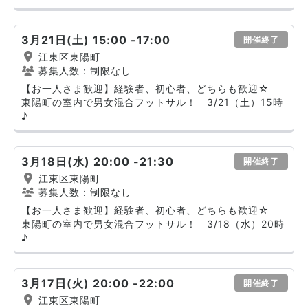
3月21日(土) 15:00 -17:00
開催終了
江東区東陽町
募集人数：制限なし
【お一人さま歓迎】経験者、初心者、どちらも歓迎☆
東陽町の室内で男女混合フットサル！ 3/21（土）15時
♪
3月18日(水) 20:00 -21:30
開催終了
江東区東陽町
募集人数：制限なし
【お一人さま歓迎】経験者、初心者、どちらも歓迎☆
東陽町の室内で男女混合フットサル！ 3/18（水）20時
♪
3月17日(火) 20:00 -22:00
開催終了
江東区東陽町