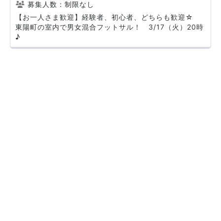
募集人数：制限なし
【お一人さま歓迎】経験者、初心者、どちらも歓迎☆
東陽町の室内で男女混合フットサル！ 3/17（火）20時
♪