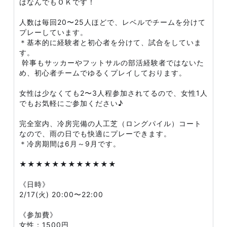
はなんでもＯＫです！
人数は毎回20〜25人ほどで、レベルでチームを分けて
プレーしています。
＊基本的に経験者と初心者を分けて、試合をしていま
す。
幹事もサッカーやフットサルの部活経験者ではないた
め、初心者チームでゆるくプレイしております。
女性は少なくても2〜3人程参加されてるので、女性1人
でもお気軽にご参加ください♪
完全室内、冷房完備の人工芝（ロングパイル）コート
なので、雨の日でも快適にプレーできます。
＊冷房期間は6月～9月です。
★★★★★★★★★★★★
《日時》
2/17(火) 20:00〜22:00
《参加費》
女性：1500円