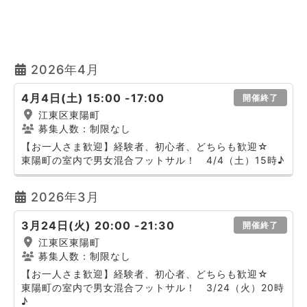
2026年4月
4月4日(土) 15:00 -17:00
開催終了
江東区東陽町
募集人数：制限なし
【お一人さま歓迎】経験者、初心者、どちらも歓迎☆
東陽町の室内で男女混合フットサル！ 4/4（土）15時♪
2026年3月
3月24日(火) 20:00 -21:30
開催終了
江東区東陽町
募集人数：制限なし
【お一人さま歓迎】経験者、初心者、どちらも歓迎☆
東陽町の室内で男女混合フットサル！ 3/24（火）20時
♪