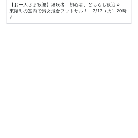
【お一人さま歓迎】経験者、初心者、どちらも歓迎☆
東陽町の室内で男女混合フットサル！ 2/17（火）20時
♪