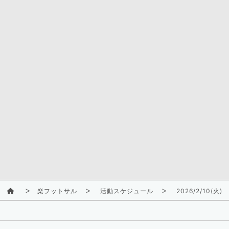
楽フットサル
活動スケジュール
2026/2/10(火)