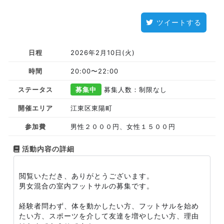
ツイートする
日程
2026年2月10日(火)
時間
20:00〜22:00
ステータス
募集中
募集人数：制限なし
開催エリア
江東区東陽町
参加費
男性２０００円、女性１５００円
活動内容の詳細
閲覧いただき、ありがとうございます。
男女混合の室内フットサルの募集です。
経験者問わず、体を動かしたい方、フットサルを始め
たい方、スポーツを介して友達を増やしたい方、理由