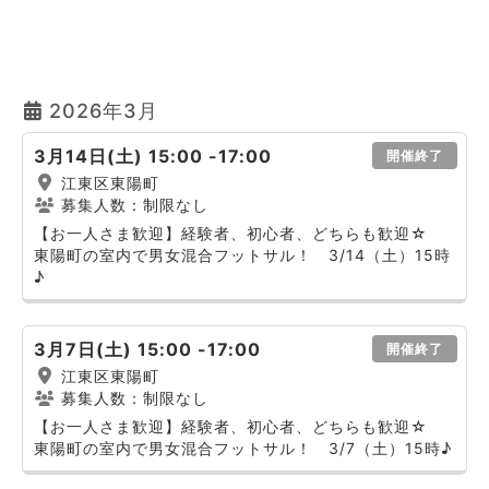
2026年3月
3月14日(土) 15:00 -17:00
開催終了
江東区東陽町
募集人数：制限なし
【お一人さま歓迎】経験者、初心者、どちらも歓迎☆
東陽町の室内で男女混合フットサル！ 3/14（土）15時
♪
3月7日(土) 15:00 -17:00
開催終了
江東区東陽町
募集人数：制限なし
【お一人さま歓迎】経験者、初心者、どちらも歓迎☆
東陽町の室内で男女混合フットサル！ 3/7（土）15時♪