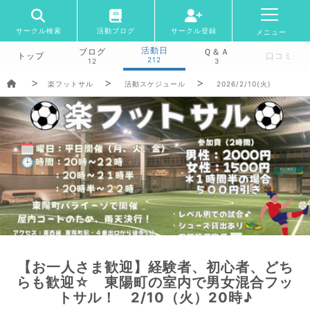
サークル検索
活動ブログ
サークル登録
メニュー
活動日
ブログ
Ｑ＆Ａ
トップ
口コミ
212
12
3
楽フットサル
活動スケジュール
2026/2/10(火)
【お一人さま歓迎】経験者、初心者、どち
らも歓迎☆ 東陽町の室内で男女混合フッ
トサル！ 2/10（火）20時♪