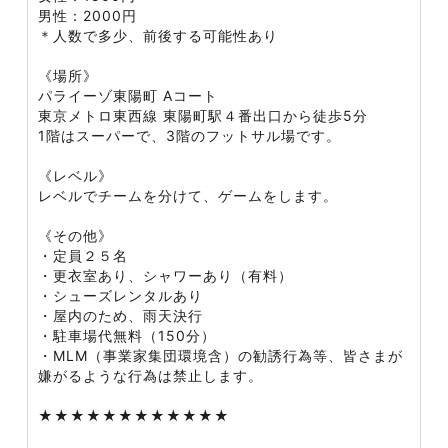
男性：2000円
＊人数で多少、前後する可能性あり
《場所》
パライーゾ東陽町 Aコート
東京メトロ東西線 東陽町駅４番出口から徒歩5分
1階はスーパーで、3階のフットサル場です。
《レベル》
レベルでチームを分けて、ゲームをします。
《その他》
・定員２５名
・更衣室あり、シャワーあり（有料）
・シューズレンタルあり
・屋内のため、雨天決行
・駐車場代無料（150分）
・MLM（事業家集団環境含）の勧誘行為等、皆さまが
嫌がるような行為は禁止します。
★★★★★★★★★★★★